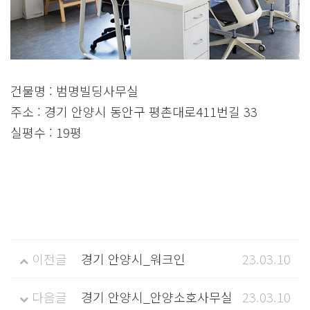
건물명 : 범명빌딩사무실
주소 : 경기 안양시 동안구 평촌대로411번길 33
실평수 : 19평
이전글
경기 안양시_워크인
23.03.10
다음글
경기 안양시_안양소호사무실
23.03.10