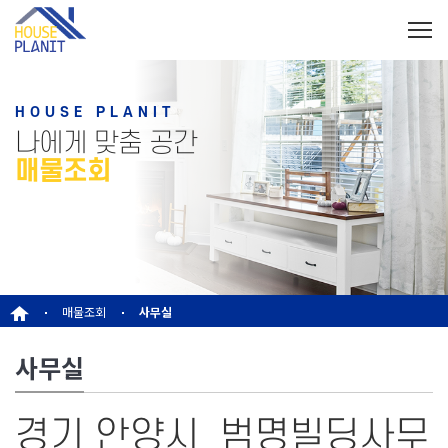
HOUSE PLANIT
나에게 맞춤 공간
매물조회
매물조회
사무실
사무실
경기 안양시_범명빌딩사무